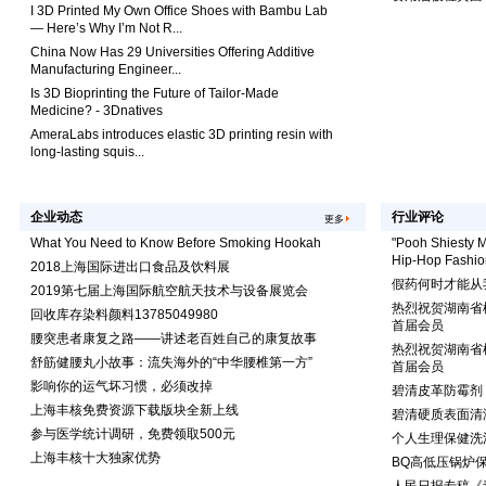
I 3D Printed My Own Office Shoes with Bambu Lab
— Here’s Why I’m Not R...
China Now Has 29 Universities Offering Additive
Manufacturing Engineer...
Is 3D Bioprinting the Future of Tailor-Made
Medicine? - 3Dnatives
AmeraLabs introduces elastic 3D printing resin with
long-lasting squis...
企业动态
行业评论
更多
What You Need to Know Before Smoking Hookah
"Pooh Shiesty M
Hip-Hop Fashio
2018上海国际进出口食品及饮料展
假药何时才能从
2019第七届上海国际航空航天技术与设备展览会
热烈祝贺湖南省
回收库存染料颜料13785049980
首届会员
腰突患者康复之路——讲述老百姓自己的康复故事
热烈祝贺湖南省
舒筋健腰丸小故事：流失海外的“中华腰椎第一方”
首届会员
影响你的运气坏习惯，必须改掉
碧清皮革防霉剂
上海丰核免费资源下载版块全新上线
碧清硬质表面清
参与医学统计调研，免费领取500元
个人生理保健洗
上海丰核十大独家优势
BQ高低压锅炉保