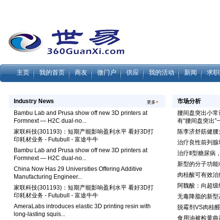
主页
我的首页
商友
微门户
供应
我的活动
新闻
求职
Industry News
市场分析
更多
Bambu Lab and Prusa show off new 3D printers at
腰间盘突出小常
Formnext — H2C dual-no...
有“腰间盘突出”
家联科技(301193)：短期产能影响盈利水平 看好3D打
陈李济舒筋健腰
印耗材业务 - Futubull - 富途牛牛
治疗良性前列腺
Bambu Lab and Prusa show off new 3D printers at
治疗Ⅱ型糖尿病
Formnext — H2C dual-no...
新型的分子功能材
China Now Has 29 Universities Offering Additive
肉桂酸可有效治
Manufacturing Engineer...
阿魏酸：向超级
家联科技(301193)：短期产能影响盈利水平 看好3D打
印耗材业务 - Futubull - 富途牛牛
无毒降脂的新型
AmeraLabs introduces elastic 3D printing resin with
脱霉剂VS肉桂
long-lasting squis...
食用油被检黄曲