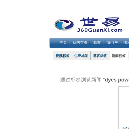
主页
我的首页
商友
微门户
供
视频标签
供应标签
博客标签
新闻标签
通过标签浏览新闻 "
dyes powd
B