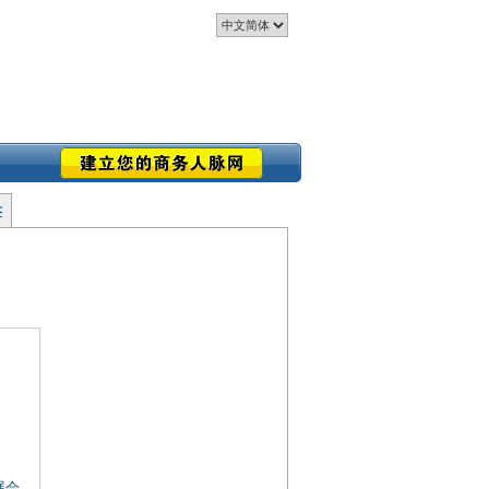
签
 展会
,