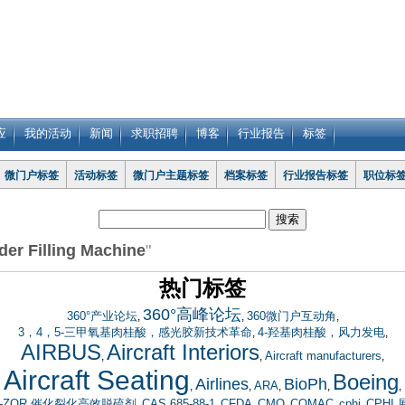
应
我的活动
新闻
求职招聘
博客
行业报告
标签
微门户标签
活动标签
微门户主题标签
档案标签
行业报告标签
职位标
er Filling Machine
"
热门标签
360°高峰论坛
360°产业论坛
360微门户互动角
,
,
,
3，4，5-三甲氧基肉桂酸，感光胶新技术革命
4-羟基肉桂酸，风力发电
,
,
AIRBUS
Aircraft Interiors
Aircraft manufacturers
,
,
,
Aircraft Seating
Boeing
Airlines
BioPh
ARA
,
,
,
,
,
Q-ZQR 催化裂化高效脱硫剂
CAS 685-88-1
CFDA
CMO
COMAC
cphi
CPHI
,
,
,
,
,
,