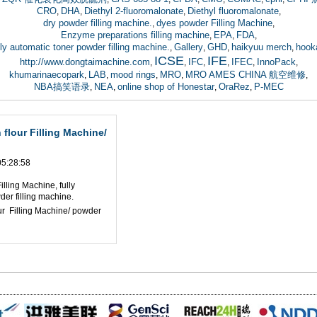
CRO
DHA
Diethyl 2-fluoromalonate
Diethyl fluoromalonate
,
,
,
,
dry powder filling machine.
dyes powder Filling Machine
,
,
Enzyme preparations filling machine
EPA
FDA
,
,
,
lly automatic toner powder filling machine.
Gallery
GHD
haikyuu merch
hook
,
,
,
,
ICSE
IFE
http://www.dongtaimachine.com
IFC
IFEC
InnoPack
,
,
,
,
,
,
khumarinaecopark
LAB
mood rings
MRO
MRO AMES CHINA 航空维修
,
,
,
,
,
NBA搞笑语录
NEA
online shop of Honestar
OraRez
P-MEC
,
,
,
,
n flour Filling Machine/
5:28:58
lling Machine, fully
der filling machine.
our Filling Machine/ powder