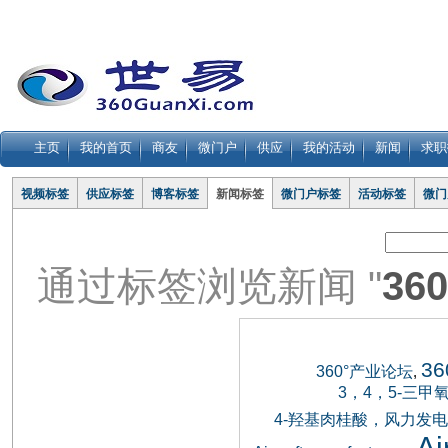
主页
我的首页
商友
微门户
供应
我的活动
新闻
求职
视频标签
供应标签
博客标签
新闻标签
微门户标签
活动标签
微门
通过标签浏览新闻 "
36
3
360°产业论坛
,
3，4，5-三
4-羟基肉桂酸，风力发电
Ai