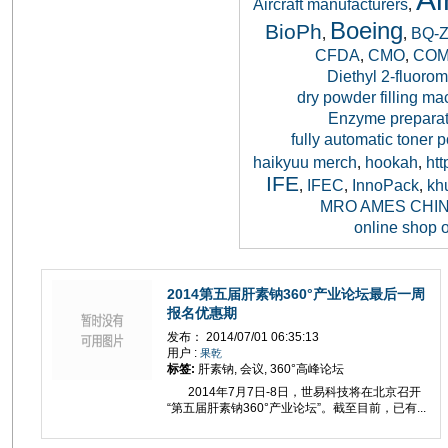
Aircraft manufacturers
,
Boeing
BioPh
BQ
,
,
CFDA
CMO
CO
,
,
Diethyl 2-fluoro
dry powder filling ma
Enzyme preparati
fully automatic toner 
haikyuu merch
hookah
ht
,
,
IFE
IFEC
InnoPack
kh
,
,
,
MRO AMES CH
online shop 
2014第五届肝素钠360°产业论坛最后一周
报名优惠期
发布： 2014/07/01 06:35:13
用户 :
果乾
标签:
肝素钠, 会议, 360°高峰论坛
2014年7月7日-8日，世易科技将在北京召开
“第五届肝素钠360°产业论坛”。截至目前，已有...