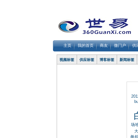
主页
我的首页
商友
微门户
供
视频标签
供应标签
博客标签
新闻标签
201
b
场
单