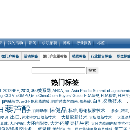
应
我的活动
新闻
求职招聘
博客
行业报告
标签
微门户标签
活动标签
微门户主题标签
档案标签
行业报告标签
职位标
热门标签
360关系网
1
2012NPE
2013
ANDA
api
Asia-Pacific Summit of agrochemi
,
,
,
,
,
,
ug
CCTV
cGMP认证
eChinaChem Buyers' Guide
FDA法规
FDA检查
FDA注
,
,
,
,
,
,
白乳胶新技术
β内酰胺类
ω-3不饱和脂肪酸
阿维菌素的由来
氨基酸
,
,
,
,
,
白藜芦醇
保健品
标准
彩钢板胶技术
百味助剂
参会
残留
,
,
,
,
,
,
,
出口
大板胶新技术
地更改
纯水性封口胶新技术
大板胶新技术
大豆深
,
,
,
,
,
大环内酯类抗生素
大环内酯类
大豆肽
大环内酯
大环内酯酮内酯类抗生
,
,
,
,
组份彩钢板胶技术
低聚糖
地沟油
第三届
第二届功能性低聚糖及糖醇
,
,
,
,
,