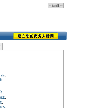
签
cals
,
册
,
茶
,
加工
,
素
,
淀粉
,