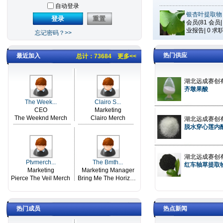
会员(
81
会员
业报告|
0
求职
热门供应
最近加入
总计：73684
更多<<
齐墩果酸
The Week...
Clairo S...
CEO
Marketing
The Weeknd Merch
Clairo Merch
脱水穿心莲内
Ptvmerch...
The Bmth...
红车轴草提取
Marketing
Marketing Manager
Pierce The Veil Merch
Bring Me The Horizon Merch
热门成员
热点新闻