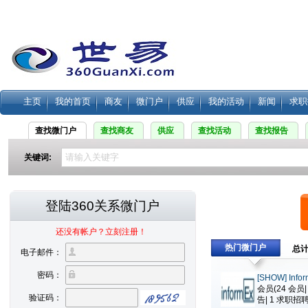
主页
我的首页
商友
微门户
供应
我的活动
新闻
求职
查找微门户
查找商友
供应
查找活动
查找报告
关键词:
热门微门户
总计
会员(
24
会员
告|
1
求职招聘