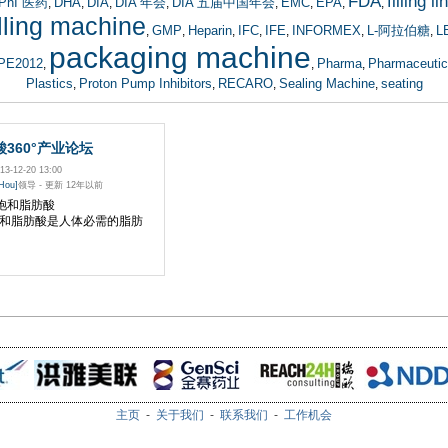
FDA
filling li
PhI 医药
DHA
DIA
DIA 年会
DIA 五届中国年会
EMC
EPA
,
,
,
,
,
,
,
,
illing machine
GMP
Heparin
IFC
IFE
INFORMEX
L-阿拉伯糖
L
,
,
,
,
,
,
,
packaging machine
PE2012
Pharma
Pharmaceutic
,
,
,
Plastics
Proton Pump Inhibitors
RECARO
Sealing Machine
seating
,
,
,
,
酸360°产业论坛
3-12-20 13:00
Hou]
领导 - 更新 12年以前
 不饱和脂肪酸
脂肪酸是人体必需的脂肪
主页
-
关于我们
-
联系我们
-
工作机会