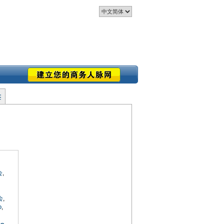
签
会
,
会
,
o
,