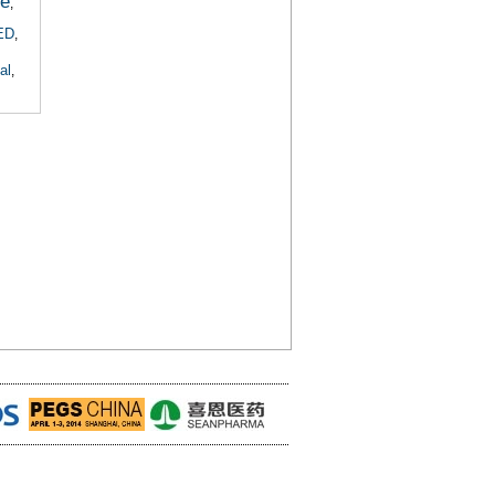
ne
,
ED
,
al
,