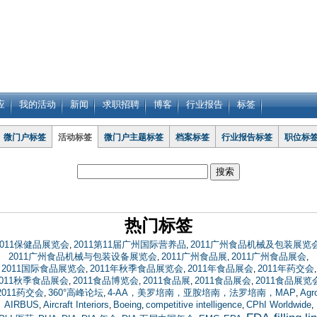
应
我的活动
新闻
求职招聘
博客
行业报告
标签
微门户标签
活动标签
微门户主题标签
档案标签
行业报告标签
职位标
热门标签
2011保健品展览会
2011第11届广州国际营养品
2011广州食品机械及包装展览
,
,
2011广州食品机械与包装设备展览会
2011广州食品展
2011广州食品展会
,
,
,
2011国际食品展览会
2011年秋季食品展览会
2011年食品展会
2011年药交会
,
,
,
,
2011秋季食品展会
2011食品博览会
2011食品展
2011食品展会
2011食品展览
,
,
,
,
2011药交会
360°高峰论坛
4-AA，美罗培南，亚胺培南，法罗培南，MAP
Agr
,
,
,
AIRBUS
Aircraft Interiors
Boeing
competitive intelligence
CPhI Worldwide
,
,
,
,
,