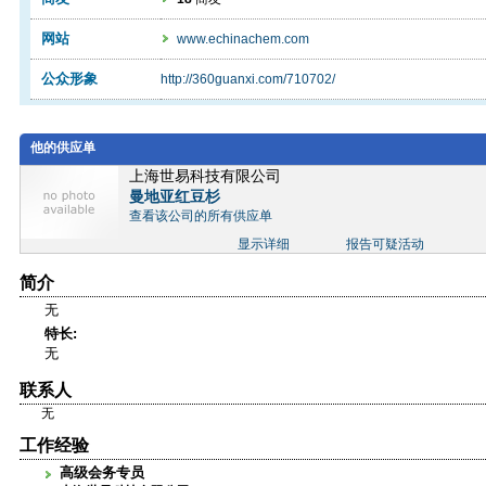
网站
www.echinachem.com
公众形象
http://360guanxi.com/710702/
他的供应单
上海世易科技有限公司
曼地亚红豆杉
查看该公司的所有供应单
显示详细
报告可疑活动
简介
无
特长:
无
联系人
无
工作经验
高级会务专员