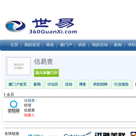
主页
我的首页
商友
微门户
供应
我的活动
新闻
求职
信易查
加入本微门户
微门户首页
新闻
讨论区
活动
博客
求职招聘
行业报告
1 会员
信易查
-
经理
信易查
创建人
友情链接: