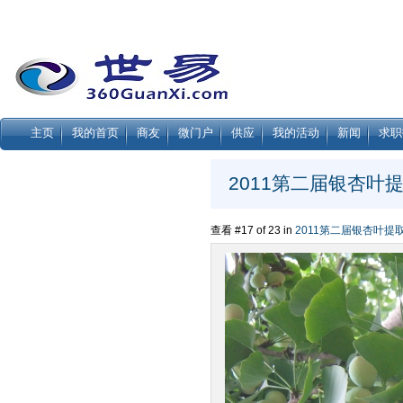
主页
我的首页
商友
微门户
供应
我的活动
新闻
求职
2011第二届银杏叶提
查看 #17 of 23 in
2011第二届银杏叶提取