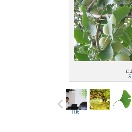
已上
分
松专家和
参会人员认
操洪欣
陈鹏
各位参...
真听讲...