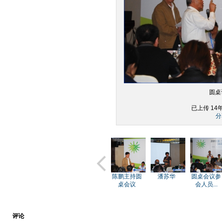
圆桌
已上传 14
分
游松
会议集体照
陈仲良
陈鹏主持圆
潘苏华
圆桌会议参
桌会议
会人员...
评论