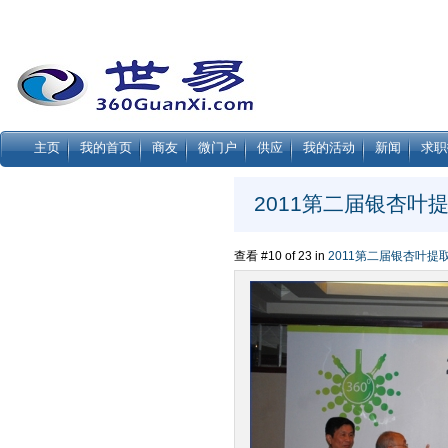
主页
我的首页
商友
微门户
供应
我的活动
新闻
求职
2011第二届银杏叶提
查看 #10 of 23 in
2011第二届银杏叶提取