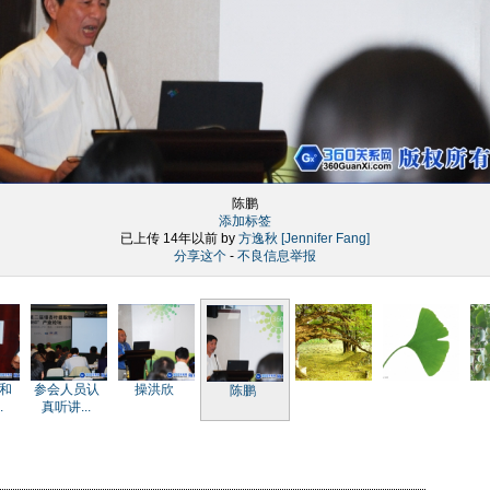
陈鹏
添加标签
已上传 14年以前 by
方逸秋 [Jennifer Fang]
分享这个
-
不良信息举报
和
参会人员认
操洪欣
陈鹏
.
真听讲...