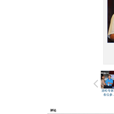
陈仲良
陈鹏主持圆
潘苏华
圆桌会议参
圆桌讨论
游松专家
桌会议
会人员...
——陈仲...
各位参..
评论