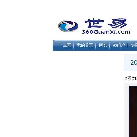
主页
我的首页
商友
微门户
供
2
查看 #14