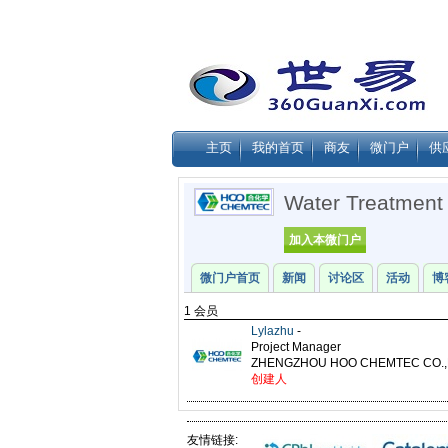
主页
我的首页
商友
微门户
供
Water Treatment
加入本微门户
微门户首页
新闻
讨论区
活动
博
1 会员
Lylazhu
-
Project Manager
ZHENGZHOU HOO CHEMTEC CO.,
创建人
友情链接: