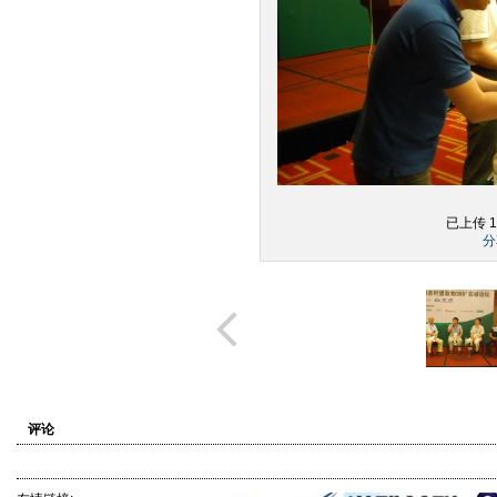
已上传 1
分
评论