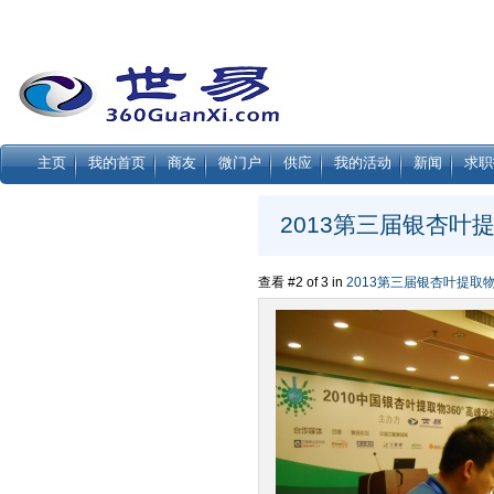
主页
我的首页
商友
微门户
供应
我的活动
新闻
求职
2013第三届银杏叶提
查看 #2 of 3 in
2013第三届银杏叶提取物