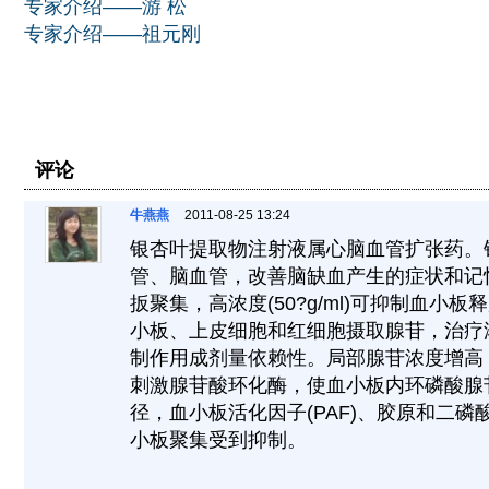
专家介绍——游 松
专家介绍——祖元刚
评论
牛燕燕
2011-08-25 13:24
银杏叶提取物注射液属心脑血管扩张药。
管、脑血管，改善脑缺血产生的症状和记
扳聚集，高浓度(50?g/ml)可抑制血小
小板、上皮细胞和红细胞摄取腺苷，治疗浓度(0
制作用成剂量依赖性。局部腺苷浓度增高
刺激腺苷酸环化酶，使血小板内环磷酸腺苷
径，血小板活化因子(PAF)、胶原和二磷酸
小板聚集受到抑制。