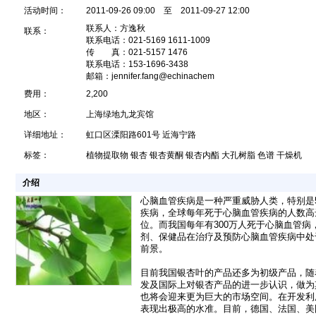
活动时间：
2011-09-26 09:00 至 2011-09-27 12:00
联系人：方逸秋
联系：
联系电话：021-5169 1611-1009
传 真：021-5157 1476
联系电话：153-1696-3438
邮箱：jennifer.fang@echinachem
费用：
2,200
地区：
上海绿地九龙宾馆
详细地址：
虹口区溧阳路601号 近海宁路
标签：
植物提取物 银杏 银杏黄酮 银杏内酯 大孔树脂 色谱 干燥机
介绍
心脑血管疾病是一种严重威胁人类，特别是
疾病，全球每年死于心脑血管疾病的人数高达
位。而我国每年有300万人死于心脑血管病
剂、保健品在治疗及预防心脑血管疾病中处
前景。
目前我国银杏叶的产品还多为初级产品，随
发及国际上对银杏产品的进一步认识，做为
也将会迎来更为巨大的市场空间。在开发利
表现出极高的水准。目前，德国、法国、美