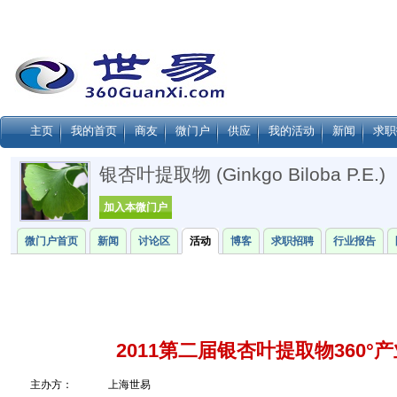
主页
我的首页
商友
微门户
供应
我的活动
新闻
求职
银杏叶提取物 (Ginkgo Biloba P.E.)
加入本微门户
微门户首页
新闻
讨论区
活动
博客
求职招聘
行业报告
2011第二届银杏叶提取物360°
主办方：
上海世易