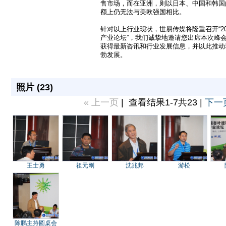
售市场，而在亚洲，则以日本、中国和韩国
额上仍无法与美欧强国相比。
针对以上行业现状，世易传媒将隆重召开“20
产业论坛”，我们诚挚地邀请您出席本次峰
获得最新咨讯和行业发展信息，并以此推动
勃发展。
照片 (
23
)
« 上一页
| 查看结果1-7共23 |
下一页
王士勇
祖元刚
沈兆邦
游松
陈鹏主持圆桌会