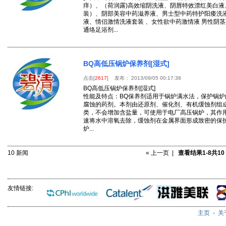
痒）、（荷润露)高效缩阴洗液、阴唇特效漂红美白液
装）、阴部美容中药滋养液、男士型中药特护阳痿洗
液、情侣激情洗液套装 、女性欲中药激情液 男性阴
通络足浴剂...
BQ高低压锅炉保养剂[湿式]
点击[
2617
] 发布： 2013/09/05 00:17:38
BQ高低压锅炉保养剂[湿式]
性能及特点：BQ保养剂适用于锅炉满水法，保护锅
腐蚀的药剂。本剂由还原剂、催化剂、有机缓蚀剂组
类，不会增加含盐量，可使用于电厂高压锅炉，其作
速将水中溶氧去除，缓蚀剂在金属界面形成致密的保
炉...
10 新闻
« 上一页 |
查看结果1-8共10
友情链接:
主页
-
关