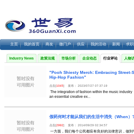
主页
我的首页
商友
微门户
供应
我的活动
新闻
求职
Industry News
政策法规
市场分析
企业动态
行业评论
人物
"Pooh Shiesty Merch: Embracing Street-S
Hip-Hop Fashion"
点击[
1045
] 发布： 2023/07/27 07:37:19
The integration of fashion within the music industry
an essential creative ex...
假药何时才能从我们的生活中消失（When）
点击[
2992
] 发布： 2014/09/29 02:34:57
一方面，我们每个公民都应有良好的法律意识，做到