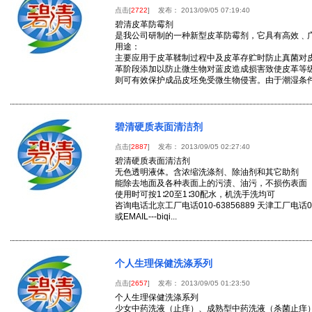
点击[
2722
] 发布： 2013/09/05 07:19:40
碧清皮革防霉剂
是我公司研制的一种新型皮革防霉剂，它具有高效﹑
用途：
主要应用于皮革鞣制过程中及皮革存贮时防止真菌对
革阶段添加以防止微生物对蓝皮造成损害致使皮革等
则可有效保护成品皮坯免受微生物侵害。由于潮湿条件和
碧清硬质表面清洁剂
点击[
2887
] 发布： 2013/09/05 02:27:40
碧清硬质表面清洁剂
无色透明液体。含浓缩洗涤剂、除油剂和其它助剂
能除去地面及各种表面上的污渍、油污，不损伤表面
使用时可按1∶20至1∶30配水，机洗手洗均可
咨询电话北京工厂电话010-63856889 天津工厂电话022-6
或EMAIL---biqi...
个人生理保健洗涤系列
点击[
2657
] 发布： 2013/09/05 01:23:50
个人生理保健洗涤系列
少女中药洗液（止痒）、成熟型中药洗液（杀菌止痒